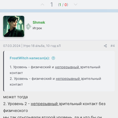
П
Н
1
(
1
/
0
)
о
е
з
г
и
а
Shmek
т
т
Игрок
и
и
в
в
н
н
07.03.2024
|
Утро 18 а́льба, 10 год эЛ
#4
ы
ы
й
й
FrostWitch написал(а):
г
г
о
о
1. Уровень - физический и
непрерывный
зрительный
л
л
контакт
о
о
2. Уровень - физический и
непрерывный
зрительный
с
с
контакт
может тогда
2. Уровень 2 -
непрерывный
зрительный контакт без
физического
мы так отыгрывали второй уровень, да и что бы он