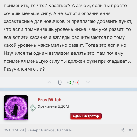
применить, то что? Касаться? А зачем, если ты просто
хочешь меньше силу. А не вот эти ограничения,
характерные для новичков. Я предлагаю добавить пункт,
что если прмменяешь уровень ниже, чем уже развит, то
все вот эти касания и взгляды расчитываются по тому,
какой уровень максимально развит. Тогда это логично.
Научился ты одним взглядом делать это, там почему
применяя меньшую силу ты должен руки прикладывать.
Разучился что ли?
П
Н
0
(
0
/
0
)
о
е
з
г
FrostWitch
и
а
Хранитель БДСМ
т
т
и
и
Администратор
в
в
н
н
09.03.2024
|
Вечер 18 а́льба, 10 год эЛ
#7
ы
ы