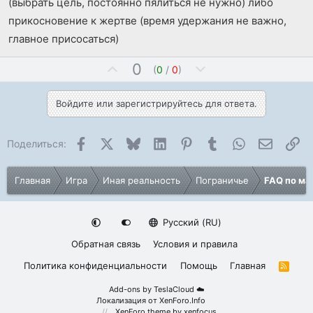
(выбрать цель, постоянно пялиться не нужно) либо
прикосновение к жертве (время удержания не важно,
главное присосаться)
П
Н
0
(
0
/
0
)
о
е
з
г
Войдите или зарегистрируйтесь для ответа.
и
а
т
т
Facebook
X (Twitter)
Bluesky
LinkedIn
Pinterest
Tumblr
WhatsApp
Электро
Сс
и
и
Поделиться:
в
в
н
н
Главная
Игра
Иная реальность
Пограничье
FAQ по ма
ы
ы
й
й
г
г
Русский (RU)
о
о
Обратная связь
Условия и правила
л
л
о
о
Политика конфиденциальности
Помощь
Главная
R
S
с
с
S
Add-ons by TeslaCloud ☁️
Локализация от
XenForo.Info
XenForo theme
by xenfocus