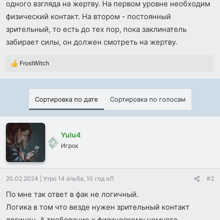
одного взгляда на жертву. На первом уровне необходим
физический контакт. На втором - постоянный
зрительный, то есть до тех пор, пока заклинатель
забирает силы, он должен смотреть на жертву.
FrostWitch
Р
е
а
к
Сортировка по дате
Сортировка по голосам
ц
и
и
:
Yulu4
Игрок
20.02.2024
|
Утро 14 а́льба, 10 год эЛ
#2
По мне так ответ в фак не логичный.
Логика в том что везде нужен зрительный контакт
логичен. А требование к физическому немного