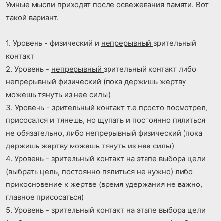
Умные мысли приходят после освежевания памяти. Вот
й
й
такой вариант.
г
г
о
о
л
л
1. Уровень - физический и
непрерывный
зрительный
о
о
контакт
с
с
2. Уровень -
непрерывный
зрительный контакт либо
непрерывный физический (пока держишь жертву
можешь тянуть из нее силы)
3. Уровень - зрительный контакт т.е просто посмотрел,
присосался и тянешь, но щупать и постоянно пялиться
не обязательно, либо непрерывный физический (пока
держишь жертву можешь тянуть из нее силы)
4. Уровень - зрительный контакт на этапе выбора цели
(выбрать цель, постоянно пялиться не нужно) либо
прикосновение к жертве (время удержания не важно,
главное присосаться)
5. Уровень - зрительный контакт на этапе выбора цели