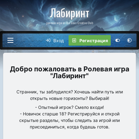
Лабиринт
ролевая игра от The Sims Creative Club
Вход
Регистрация
Ролевая игра
"Лабиринт"
Странник, ты заблудился? Хочешь найти путь или
открыть новые горизонты? Выбирай!
- Опытный игрок? Смело входи!
- Новичок старше 18? Регистрируйся и открой
скрытые разделы, чтобы следить за игрой или
присоединиться, когда будешь готов.