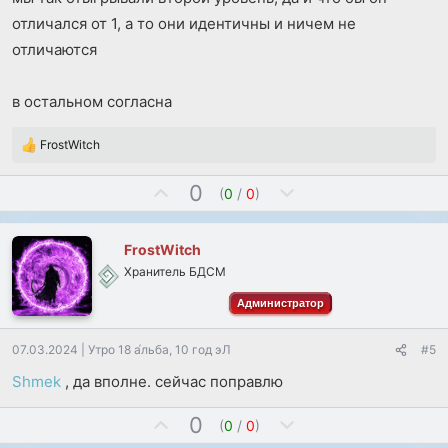
отличался от 1, а то они идентичны и ничем не
отличаются
в остальном согласна
FrostWitch
Р
е
П
Н
0
а
(
0
/
0
)
к
о
е
ц
з
г
и
FrostWitch
и
а
и
Хранитель БДСМ
т
т
:
и
и
Администратор
в
в
н
н
07.03.2024
|
Утро 18 а́льба, 10 год эЛ
#5
ы
ы
Shmek
, да вполне. сейчас поправлю
й
й
г
г
П
Н
0
(
0
/
0
)
о
о
о
е