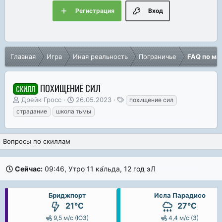
Регистрация
Вход
Главная
Игра
Иная реальность
Пограничье
FAQ по ма
ПОХИЩЕНИЕ СИЛ
СКИЛЛ
А
Д
Т
Дрейк Гросс
26.05.2023
похищение сил
в
а
е
страдание
школа тьмы
т
т
г
о
а
и
р
н
Вопросы по скиллам
т
а
е
ч
м
а
Сейчас:
09:46, Утро 11 ка́льда, 12 год эЛ
ы
л
а
Бриджпорт
Исла Парадисо
21°C
27°C
9,5 м/с (ЮЗ)
4,4 м/с (З)