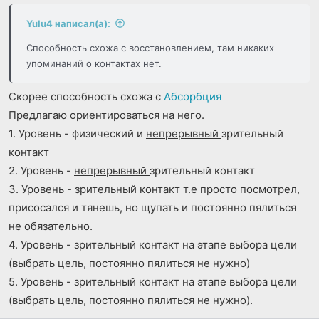
ы
ы
й
й
Yulu4 написал(а):
г
г
о
о
Способность схожа с восстановлением, там никаких
л
л
упоминаний о контактах нет.
о
о
с
с
Скорее способность схожа с
Абсорбция
Предлагаю ориентироваться на него.
1. Уровень - физический и
непрерывный
зрительный
контакт
2. Уровень -
непрерывный
зрительный контакт
3. Уровень - зрительный контакт т.е просто посмотрел,
присосался и тянешь, но щупать и постоянно пялиться
не обязательно.
4. Уровень - зрительный контакт на этапе выбора цели
(выбрать цель, постоянно пялиться не нужно)
5. Уровень - зрительный контакт на этапе выбора цели
(выбрать цель, постоянно пялиться не нужно).