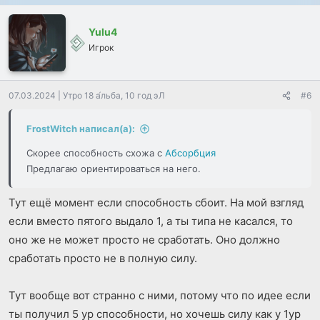
л
л
з
г
о
о
и
а
Yulu4
с
с
т
т
Игрок
и
и
в
в
н
н
07.03.2024
|
Утро 18 а́льба, 10 год эЛ
#6
ы
ы
й
й
FrostWitch написал(а):
г
г
о
о
Скорее способность схожа с
Абсорбция
л
л
Предлагаю ориентироваться на него.
о
о
с
с
Тут ещё момент если способность сбоит. На мой взгляд
если вместо пятого выдало 1, а ты типа не касался, то
оно же не может просто не сработать. Оно должно
сработать просто не в полную силу.
Тут вообще вот странно с ними, потому что по идее если
ты получил 5 ур способности, но хочешь силу как у 1ур