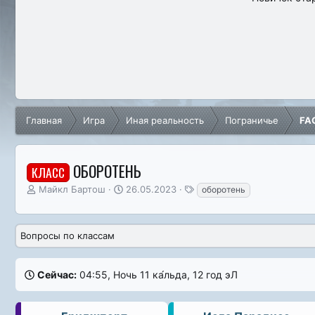
Главная
Игра
Иная реальность
Пограничье
FA
ОБОРОТЕНЬ
КЛАСС
А
Д
Т
Майкл Бартош
26.05.2023
оборотень
в
а
е
т
т
г
о
а
и
Вопросы по классам
р
н
т
а
е
ч
Сейчас:
04:55, Ночь 11 ка́льда, 12 год эЛ
м
а
ы
л
а