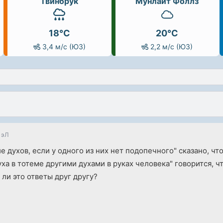
Твинбрук
Мунлайт Фоллз
18°C
20°C
3,4 м/с (ЮЗ)
2,2 м/с (ЮЗ)
д эЛ
 духов, если у одного из них нет подопечного" сказано, что
ха в тотеме другими духами в руках человека" говорится, чт
 ли это ответы друг другу?