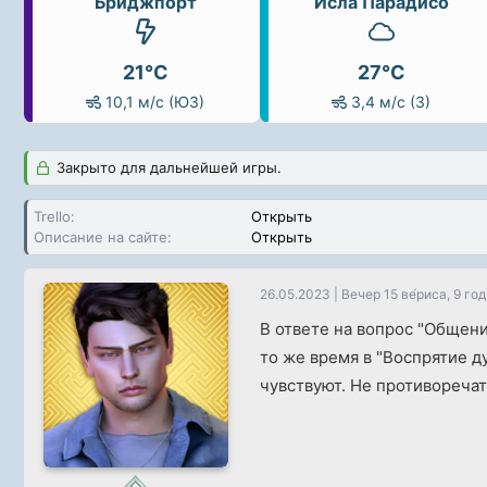
Бриджпорт
Исла Парадисо
21°C
27°C
10,1 м/с (ЮЗ)
3,4 м/с (З)
Закрыто для дальнейшей игры.
Trello
Открыть
Описание на сайте
Открыть
26.05.2023
|
Вечер 15 ве́риса, 9 го
В ответе на вопрос "Общение
то же время в "Воспрятие ду
чувствуют. Не противоречат