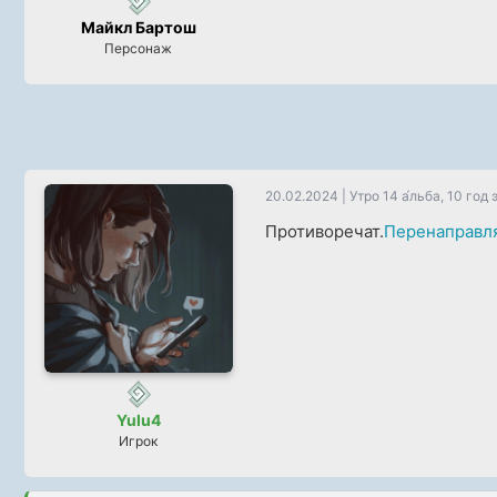
Майкл Бартош
Персонаж
20.02.2024
|
Утро 14 а́льба, 10 год 
Противоречат.
Перенаправл
Yulu4
Игрок