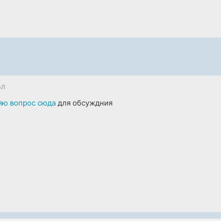
эЛ
яю вопрос сюда
для обсуждния