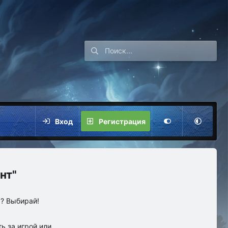
Вход
Регистрация
нт"
ы? Выбирай!
ь за игрой или