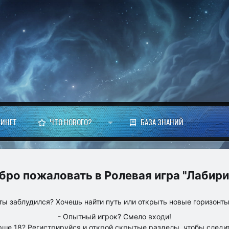
БИНЕТ
ЧТО НОВОГО?
БАЗА ЗНАНИЙ
Ролевая игра "Лабири
ты заблудился? Хочешь найти путь или открыть новые горизонт
- Опытный игрок? Смело входи!
рше 18? Регистрируйся и открой скрытые разделы, чтобы следит