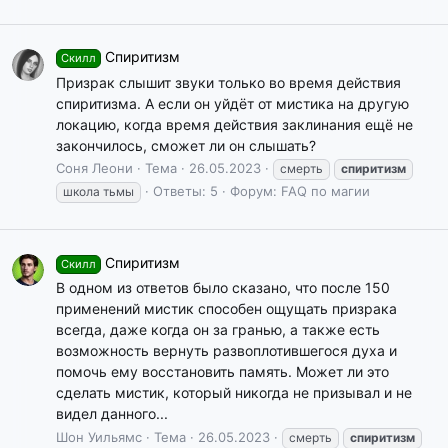
Спиритизм
Скилл
Призрак слышит звуки только во время действия
спиритизма. А если он уйдёт от мистика на другую
локацию, когда время действия заклинания ещё не
закончилось, сможет ли он слышать?
Соня Леони
Тема
26.05.2023
смерть
спиритизм
Ответы: 5
Форум:
FAQ по магии
школа тьмы
Спиритизм
Скилл
В одном из ответов было сказано, что после 150
применений мистик способен ощущать призрака
всегда, даже когда он за гранью, а также есть
возможность вернуть развоплотившегося духа и
помочь ему восстановить память. Может ли это
сделать мистик, который никогда не призывал и не
видел данного...
Шон Уильямс
Тема
26.05.2023
смерть
спиритизм