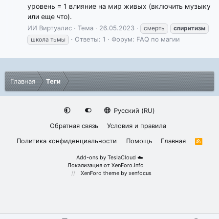
уровень = 1 влияние на мир живых (включить музыку
или еще что).
ИИ Виртуалис
Тема
26.05.2023
смерть
спиритизм
Ответы: 1
Форум:
FAQ по магии
школа тьмы
Главная
Теги
Русский (RU)
Обратная связь
Условия и правила
Политика конфиденциальности
Помощь
Главная
R
S
S
Add-ons by TeslaCloud ☁️
Локализация от
XenForo.Info
XenForo theme
by xenfocus