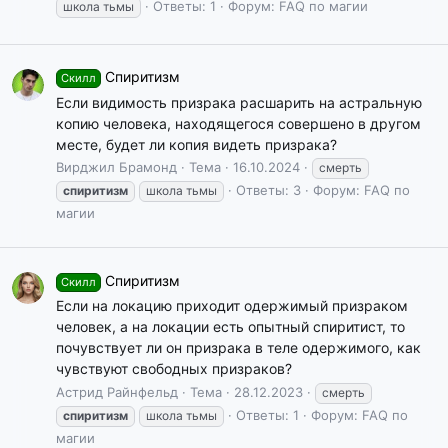
Ответы: 1
Форум:
FAQ по магии
школа тьмы
Спиритизм
Скилл
Если видимость призрака расшарить на астральную
копию человека, находящегося совершено в другом
месте, будет ли копия видеть призрака?
Вирджил Брамонд
Тема
16.10.2024
смерть
Ответы: 3
Форум:
FAQ по
спиритизм
школа тьмы
магии
Спиритизм
Скилл
Если на локацию приходит одержимый призраком
человек, а на локации есть опытный спиритист, то
почувствует ли он призрака в теле одержимого, как
чувствуют свободных призраков?
Астрид Райнфельд
Тема
28.12.2023
смерть
Ответы: 1
Форум:
FAQ по
спиритизм
школа тьмы
магии