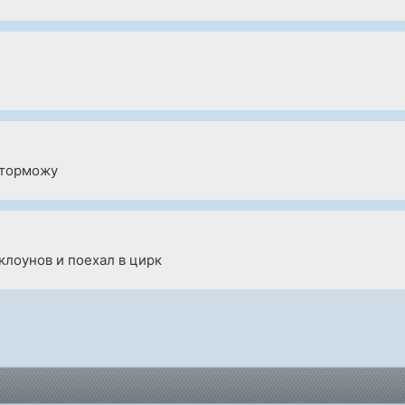
а торможу
клоунов и поехал в цирк