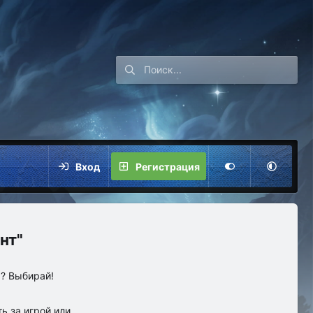
Вход
Регистрация
нт"
ы? Выбирай!
ь за игрой или