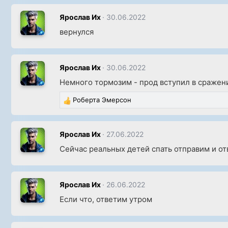
а
к
Ярослав Их
30.06.2022
ц
вернулся
и
и
:
Ярослав Их
30.06.2022
Немного тормозим - прод вступил в сражени
Роберта Эмерсон
Р
е
а
к
Ярослав Их
27.06.2022
ц
Сейчас реальных детей спать отправим и о
и
и
:
Ярослав Их
26.06.2022
Если что, ответим утром