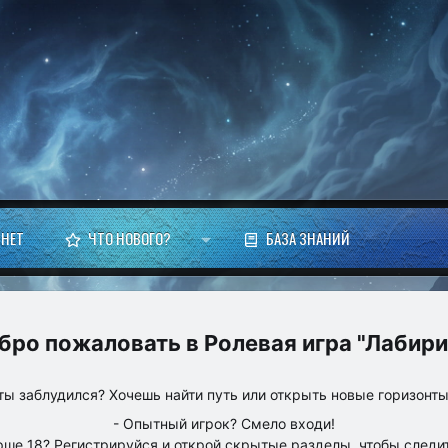
НЕТ
ЧТО НОВОГО?
БАЗА ЗНАНИЙ
Ролевая игра "Лабири
ты заблудился? Хочешь найти путь или открыть новые горизонт
- Опытный игрок? Смело входи!
рше 18? Регистрируйся и открой скрытые разделы, чтобы следит