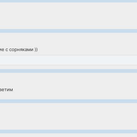
е с сорняками ))
тветим