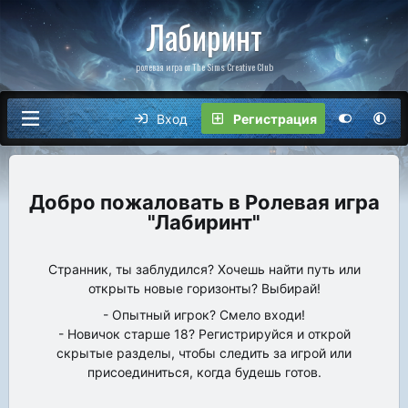
Лабиринт
ролевая игра от The Sims Creative Club
Вход
Регистрация
Ролевая игра
"Лабиринт"
Странник, ты заблудился? Хочешь найти путь или
открыть новые горизонты? Выбирай!
- Опытный игрок? Смело входи!
- Новичок старше 18? Регистрируйся и открой
скрытые разделы, чтобы следить за игрой или
присоединиться, когда будешь готов.