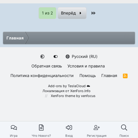
Last
1 из 2
Вперёд
Главная
Русский (RU)
Обратная связь
Условия и правила
Политика конфиденциальности
Помощь
Главная
R
S
S
Add-ons by TeslaCloud ☁️
Локализация от
XenForo.Info
XenForo theme
by xenfocus
Игра
Что Нового?
Вход
Регистрация
Поиск