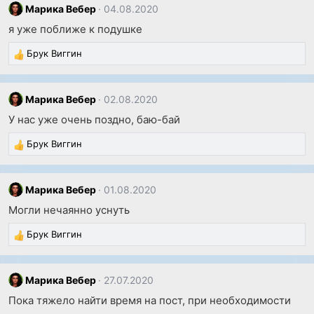
Марика Вебер
04.08.2020
я уже поближе к подушке
Брук Виггин
Р
е
а
к
Марика Вебер
02.08.2020
ц
У нас уже очень поздно, баю-бай
и
и
Брук Виггин
Р
:
е
а
к
Марика Вебер
01.08.2020
ц
Могли нечаянно уснуть
и
и
Брук Виггин
Р
:
е
а
к
Марика Вебер
27.07.2020
ц
Пока тяжело найти время на пост, при необходимости
и