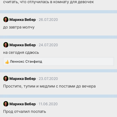
считать, что отлучилась в комнату для девочек
и
:
Марика Вебер
26.07.2020
до завтра молчу
Марика Вебер
24.07.2020
на сегодня сдаюсь
Леннокс Стэнфилд
Р
е
а
к
Марика Вебер
23.07.2020
ц
Простите, тупим и медлим с постами до вечера
и
и
:
Марика Вебер
11.06.2020
Прод отчалил поспать