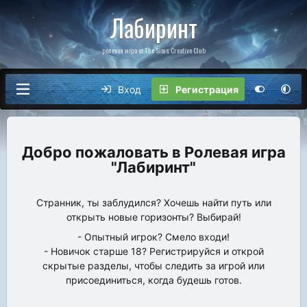
Лабиринт
ролевая игра от The Sims Creative Club
Вход
Регистрация
Ролевая игра
"Лабиринт"
Странник, ты заблудился? Хочешь найти путь или
открыть новые горизонты? Выбирай!
- Опытный игрок? Смело входи!
- Новичок старше 18? Регистрируйся и открой
скрытые разделы, чтобы следить за игрой или
присоединиться, когда будешь готов.