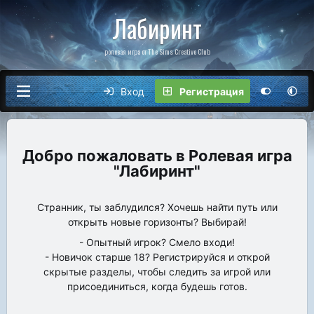
Лабиринт
ролевая игра от The Sims Creative Club
Вход
Регистрация
Ролевая игра
"Лабиринт"
Странник, ты заблудился? Хочешь найти путь или
открыть новые горизонты? Выбирай!
- Опытный игрок? Смело входи!
- Новичок старше 18? Регистрируйся и открой
скрытые разделы, чтобы следить за игрой или
присоединиться, когда будешь готов.