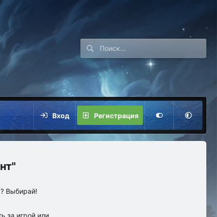
Вход
Регистрация
нт"
ы? Выбирай!
ь за игрой или