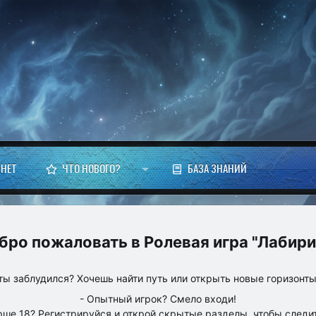
НЕТ
ЧТО НОВОГО?
БАЗА ЗНАНИЙ
Ролевая игра "Лабири
ты заблудился? Хочешь найти путь или открыть новые горизонт
- Опытный игрок? Смело входи!
рше 18? Регистрируйся и открой скрытые разделы, чтобы следит