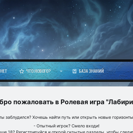
НЕТ
ЧТО НОВОГО?
БАЗА ЗНАНИЙ
Ролевая игра "Лабири
ты заблудился? Хочешь найти путь или открыть новые горизонт
- Опытный игрок? Смело входи!
рше 18? Регистрируйся и открой скрытые разделы, чтобы следит