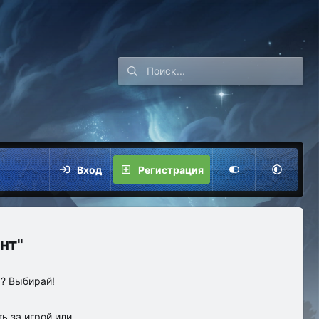
Вход
Регистрация
нт"
ы? Выбирай!
ь за игрой или