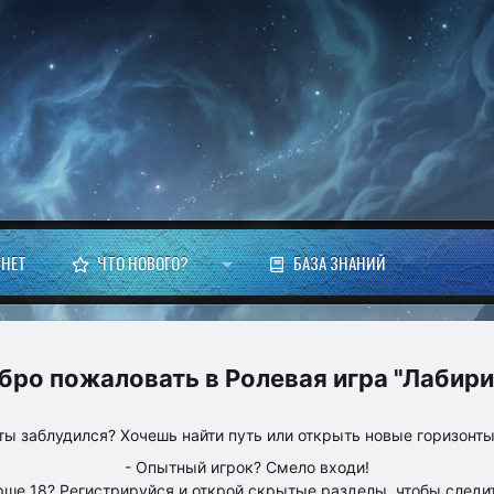
НЕТ
ЧТО НОВОГО?
БАЗА ЗНАНИЙ
Ролевая игра "Лабири
ты заблудился? Хочешь найти путь или открыть новые горизонт
- Опытный игрок? Смело входи!
рше 18? Регистрируйся и открой скрытые разделы, чтобы следит