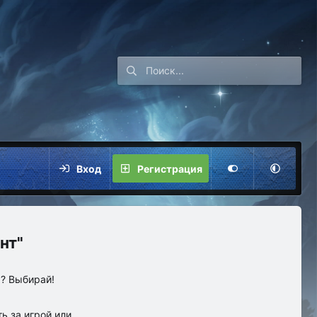
Вход
Регистрация
нт"
ы? Выбирай!
ь за игрой или