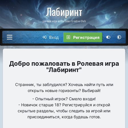
Лабиринт
ролевая игра от The Sims Creative Club
Вход
Регистрация
Ролевая игра
"Лабиринт"
Странник, ты заблудился? Хочешь найти путь или
открыть новые горизонты? Выбирай!
- Опытный игрок? Смело входи!
- Новичок старше 18? Регистрируйся и открой
скрытые разделы, чтобы следить за игрой или
присоединиться, когда будешь готов.