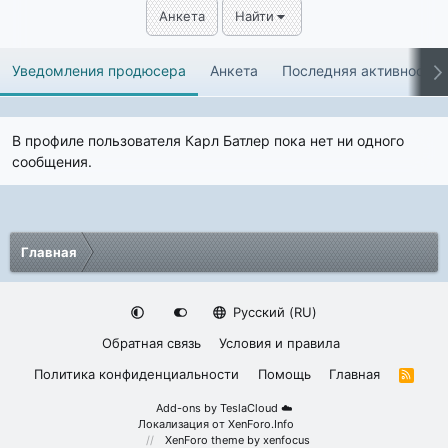
Анкета
Найти
Уведомления продюсера
Анкета
Последняя активность
В профиле пользователя Карл Батлер пока нет ни одного
сообщения.
Главная
Русский (RU)
Обратная связь
Условия и правила
Политика конфиденциальности
Помощь
Главная
R
S
S
Add-ons by TeslaCloud ☁️
Локализация от
XenForo.Info
XenForo theme
by xenfocus