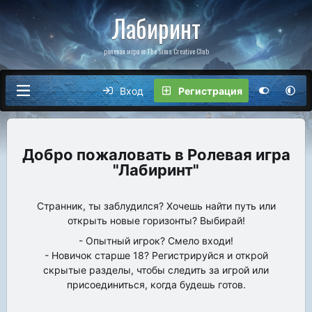
Лабиринт
ролевая игра от The Sims Creative Club
Вход
Регистрация
Ролевая игра
"Лабиринт"
Странник, ты заблудился? Хочешь найти путь или
открыть новые горизонты? Выбирай!
- Опытный игрок? Смело входи!
- Новичок старше 18? Регистрируйся и открой
скрытые разделы, чтобы следить за игрой или
присоединиться, когда будешь готов.