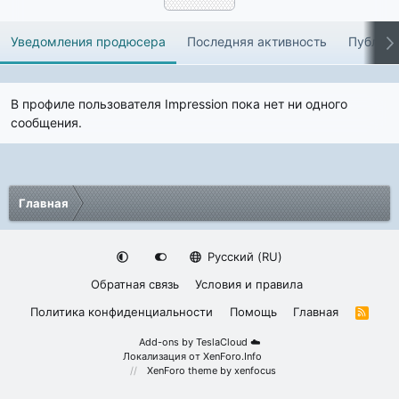
Уведомления продюсера
Последняя активность
Публик
В профиле пользователя Impression пока нет ни одного
сообщения.
Главная
Русский (RU)
Обратная связь
Условия и правила
Политика конфиденциальности
Помощь
Главная
R
S
S
Add-ons by TeslaCloud ☁️
Локализация от
XenForo.Info
XenForo theme
by xenfocus