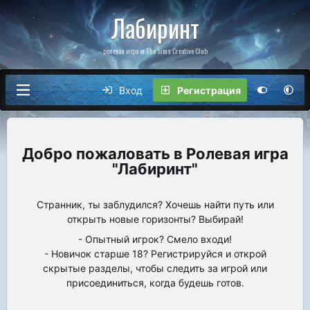
Лабиринт
ролевая игра от The Sims Creative Club
Вход
Регистрация
Ролевая игра
"Лабиринт"
Странник, ты заблудился? Хочешь найти путь или
открыть новые горизонты? Выбирай!
- Опытный игрок? Смело входи!
- Новичок старше 18? Регистрируйся и открой
скрытые разделы, чтобы следить за игрой или
присоединиться, когда будешь готов.