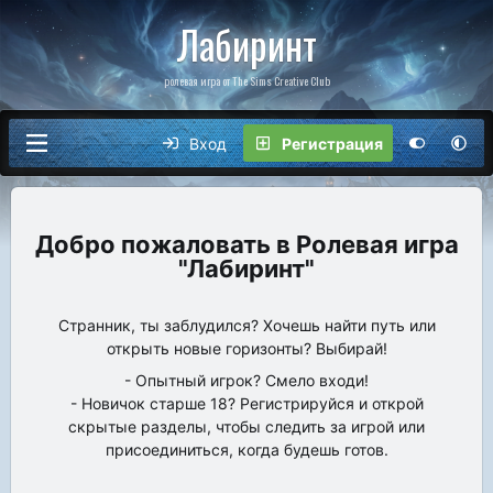
Лабиринт
ролевая игра от The Sims Creative Club
Вход
Регистрация
Ролевая игра
"Лабиринт"
Странник, ты заблудился? Хочешь найти путь или
открыть новые горизонты? Выбирай!
- Опытный игрок? Смело входи!
- Новичок старше 18? Регистрируйся и открой
скрытые разделы, чтобы следить за игрой или
присоединиться, когда будешь готов.