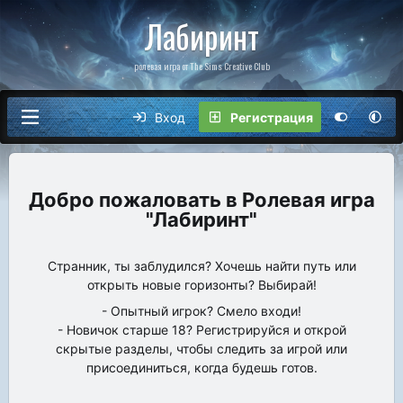
Лабиринт
ролевая игра от The Sims Creative Club
Вход
Регистрация
Ролевая игра
"Лабиринт"
Странник, ты заблудился? Хочешь найти путь или
открыть новые горизонты? Выбирай!
- Опытный игрок? Смело входи!
- Новичок старше 18? Регистрируйся и открой
скрытые разделы, чтобы следить за игрой или
присоединиться, когда будешь готов.