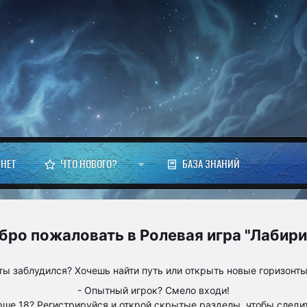
НЕТ
ЧТО НОВОГО?
БАЗА ЗНАНИЙ
Ролевая игра "Лабири
ты заблудился? Хочешь найти путь или открыть новые горизонт
- Опытный игрок? Смело входи!
рше 18? Регистрируйся и открой скрытые разделы, чтобы следит