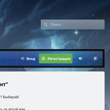
Вход
Регистрация
нт"
ы? Выбирай!
ь за игрой или