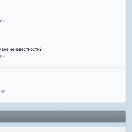
гии
мане неизвестности?
гии
гии